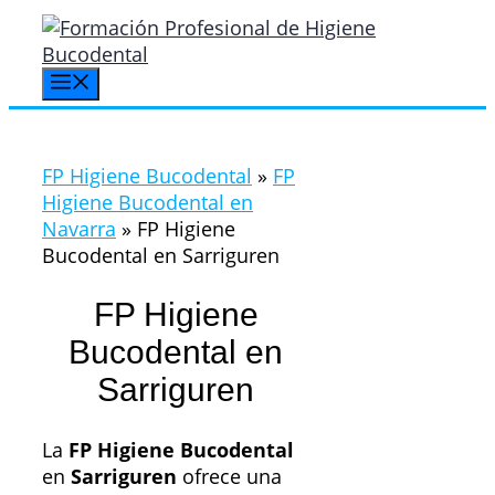
Saltar
al
contenido
Menú
FP Higiene Bucodental
»
FP
Higiene Bucodental en
Navarra
»
FP Higiene
Bucodental en Sarriguren
FP Higiene
Bucodental en
Sarriguren
La
FP Higiene Bucodental
en
Sarriguren
ofrece una