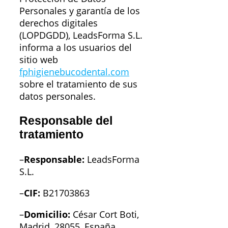
Personales y garantía de los
derechos digitales
(LOPDGDD), LeadsForma S.L.
informa a los usuarios del
sitio web
fphigienebucodental.com
sobre el tratamiento de sus
datos personales.
Responsable del
tratamiento
–
Responsable:
LeadsForma
S.L.
–
CIF:
B21703863
–
Domicilio:
César Cort Boti,
Madrid, 28055, España.